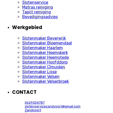
Slotenservice
Matras reiniging
Tapijt reiniging
Beveiligingsadvies
Werkgebied
Slotenmaker Beverwijk
Slotenmaker Bloemendaal
Slotenmaker Haarlem
Slotenmaker Heemskerk
Slotenmaker Heemstede
Slotenmaker Hoofddorp
Slotenmaker IJmuiden
Slotenmaker Lisse
Slotenmaker Velsen
Slotenmaker Velserbroek
CONTACT
0629254787
slotenservicezandvoort@gmail.com
Zandvoort