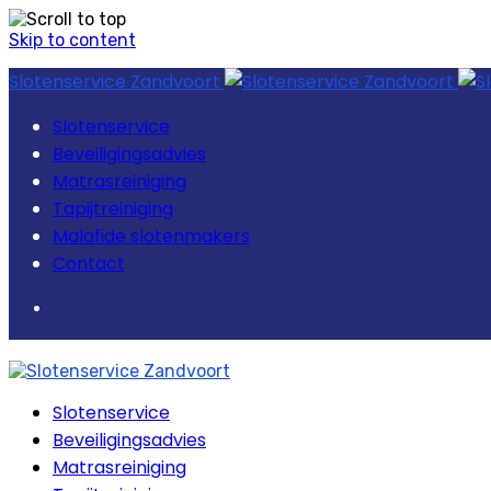
Skip to content
Slotenservice Zandvoort
Slotenservice
Beveiligingsadvies
Matrasreiniging
Tapijtreiniging
Malafide slotenmakers
Contact
Slotenservice
Beveiligingsadvies
Matrasreiniging