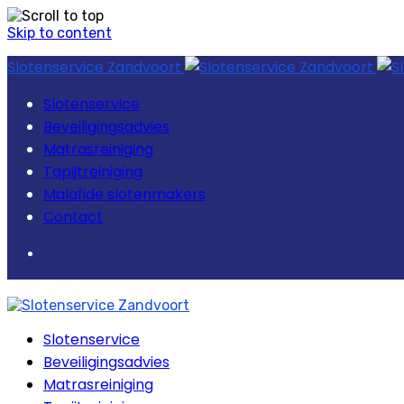
Skip to content
Slotenservice Zandvoort
Slotenservice
Beveiligingsadvies
Matrasreiniging
Tapijtreiniging
Malafide slotenmakers
Contact
Slotenservice
Beveiligingsadvies
Matrasreiniging