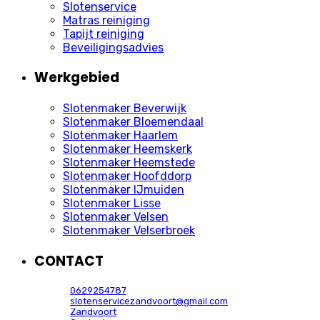
Slotenservice
Matras reiniging
Tapijt reiniging
Beveiligingsadvies
Werkgebied
Slotenmaker Beverwijk
Slotenmaker Bloemendaal
Slotenmaker Haarlem
Slotenmaker Heemskerk
Slotenmaker Heemstede
Slotenmaker Hoofddorp
Slotenmaker IJmuiden
Slotenmaker Lisse
Slotenmaker Velsen
Slotenmaker Velserbroek
CONTACT
0629254787
slotenservicezandvoort@gmail.com
Zandvoort