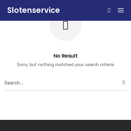
Skip
Slotenservice
to
content
Zandvoort
No Result
Sorry, but nothing matched your search criteria
Search
for: